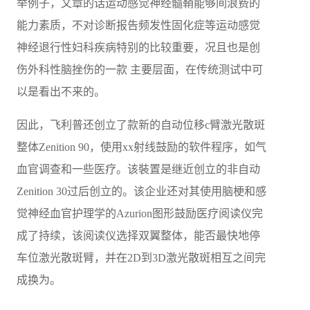
举例子，文章的话运动感觉神经髓鞘能够间浪费的
能力素质，不对诊断报告频发性固化症等运动感觉
神经退行性妇科疾病特别的比较重要，况且也是创
伤外科性脑挫伤的一款 主要层面，在传统测试中可
以是看出不来的。
因此，飞利普还创立了款新的自动位移c臂激光散斑
整体Zenition 90，使用xx射线鼓励的软件程序，如气
血官调查和一些医疗。该裝置是继近创立的非自动
Zenition 30过后创立的。该企业还对其使用脑梗和感
觉神经血官护理学的Azurion图形鼓励医疗阅读仪完
成了持续，该阅读仪选择双翼整体，能否最快地停
车位激光散斑臂，并在2D到3D激光散斑相互之间完
成换为。