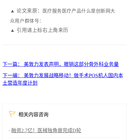
▲ 论文来原：
医疗服务医疗产品什么是创新网大
众用户群体号：
▲ 引用请上标右上角来历
下一篇： 美敦力发表声明，撤销这部分骨外科业务量
下一编： 美敦力发展战略移动！做手术POS机人国内本
土营造年度计划
相关内容咨询
融资2.7亿！医械独角兽完成D轮