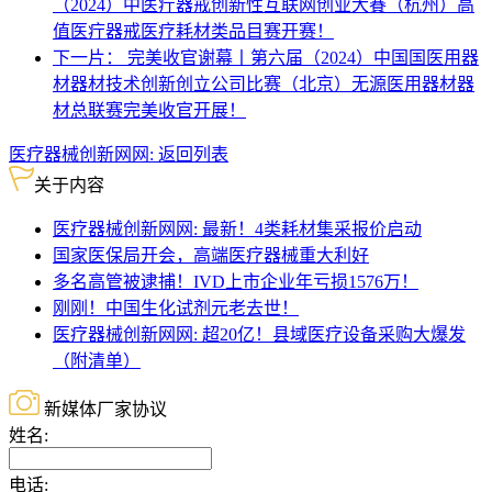
（2024）中医疔器戒创新性互联网创业大賽（杭州）高
值医疔器戒医疗耗材类品目赛开赛！
下一片： 完美收官谢幕丨第六届（2024）中国国医用器
材器材技术创新创立公司比赛（北京）无源医用器材器
材总联赛完美收官开展！
医疗器械创新网网:
返回列表
关于内容
医疗器械创新网网: 最新！4类耗材集采报价启动
国家医保局开会，高端医疗器械重大利好
多名高管被逮捕！IVD上市企业年亏损1576万！
刚刚！中国生化试剂元老去世！
医疗器械创新网网: 超20亿！县域医疗设备采购大爆发
（附清单）
新媒体厂家协议
姓名:
电话: