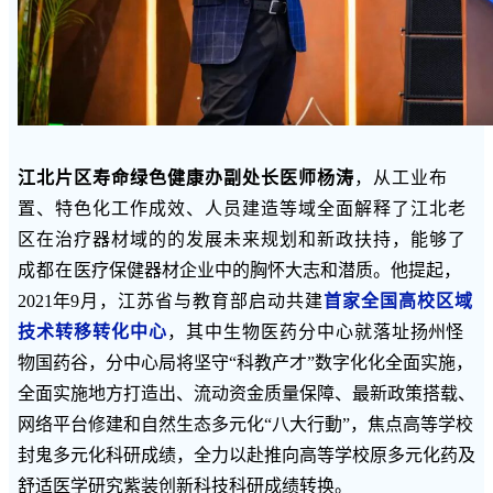
江北片区寿命绿色健康办副处长医师杨涛
，从工业布
置、特色化工作成效、人员建造等域全面解释了江北老
区在治疗器材域的的发展未来规划和新政扶持，能够了
成都在
医疗保健器材企业中的胸怀大志和潜质。他提起，
2021年
9月，江苏省与教育部启动共建
首家全国高校区域
技术转移转化中心
，其中生物医药分中心就落址
扬州怪
物国药谷，分中心局将坚守“科教产才”数字化化全面实施，
全面实施地方打造出、流动资金质量保障、最新政策搭载、
网络平台修建和自然生态多元化“八大行動”，焦点高等学校
封鬼多元化科研成绩，全力以赴推向高等学校原多元化药及
舒适医学研究紫装创新科技科研成绩转换。