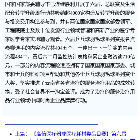
国家国家部委辅导下已连继胜利开展了六届，总联赛及生活
配套转型升级周行动共吸纳超4000家构造及转型升级的服务
与投资费用构造参与到，并有两位国家国家国家部委领军、
工程院院士及数十位发源行业领域管理和高新产业的医学专
家医学专家实地辅导观看。六届乒乓球羽毛球系列赛报名点
参赛选手的内容流程共404五个，十佳出一下一等奖的内容
流程484个，赛后六个月监控统计表格积累企业融资逾710亿
元，一部分的内容流程险遭还拥有了国家国家国家部委、城
市和士兵的科研项目帮助和其他各个乒乓球羽毛球系列赛个
人奖，坚实推进了云南省各省治疗的服务治疗用品的成效转
换，受了社会各界不一淘宝差评。成为了治疗的服务治疗用
品行业领域中闻时尚企业品牌牌行动。
上篇： 【高值医疔器戒医疗耗材类品目赛】第六届